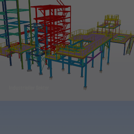
Erforderlich
Diese
Industrieller Sektor
Cookies sind
nicht
optional. Sie
werden
benötigt,
damit die