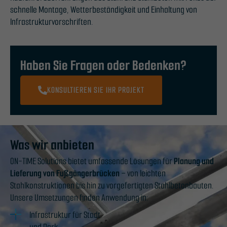
schnelle Montage, Wetterbeständigkeit und Einhaltung von
Infrastrukturvorschriften.
Haben Sie Fragen oder Bedenken?
KONSULTIEREN SIE IHR PROJEKT
Was wir anbieten
ON-TIME Solutions bietet umfassende Lösungen für
Planung und
Lieferung von Fußgängerbrücken
– von leichten
Stahlkonstruktionen bis hin zu vorgefertigten Stahlbetonbauten.
Unsere Umsetzungen finden Anwendung in:
Infrastruktur für Stadt