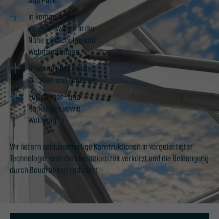
und Park
in kommunalen
Verkehrswegen in der
Nähe von Schulen und
Wohnsiedlungen,
Brücken über Flüsse,
Straßen und Schienen,
Fußgänger- und
Radwegen sowie
Waldwegen.
Wir liefern schlüsselfertige Konstruktionen in vorgefertigter
Technologie, was die Investitionszeit verkürzt und die Belästigung
durch Bauarbeiten reduziert.