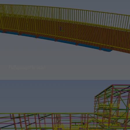
Website
funktioniert.
Statistik
Damit wir die
Funktionalität
und die
Struktur der
Website
Fußgängerbrücke
verbessern
können,
basierend
auf der
Nutzung der
Website.
Erleben