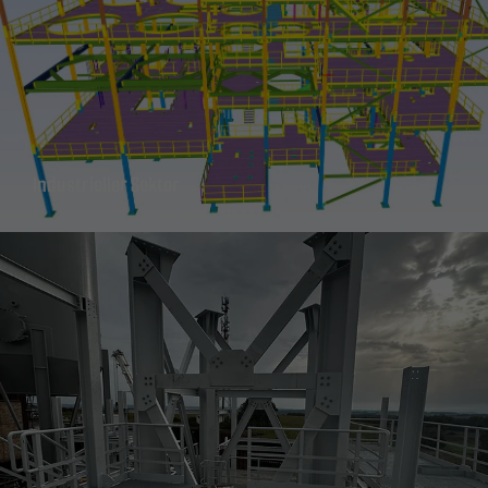
Sie
Damit
unsere
Website
während
Ihres
Besuchs so
Industrieller Sektor
gut wie
möglich
funktioniert.
Wenn Sie
diese
Cookies
ablehnen,
werden
einige
Funktionen
auf der