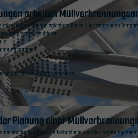
ungen arbeiten Müllverbrennungsa
 mit erhöhtem technologischem Risiko. Hier treten hohe Tempe
ennungsprozess resultieren.
 in:
brennungsanlagen,
heren Betrieb von Anlagen erfordern.
 der Planung einer Müllverbrennung
enaue Abstimmung auf die Technologie und die Umgebungsbeding