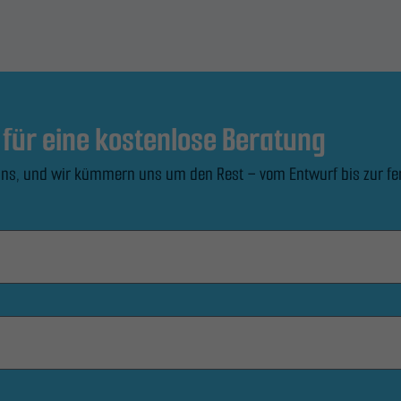
Website
verbessern
können,
basierend
auf der
 für eine kostenlose Beratung
Nutzung der
Website.
ie uns, und wir kümmern uns um den Rest – vom Entwurf bis zur fe
Erleben
Sie
Damit
unsere
Website
während
Ihres