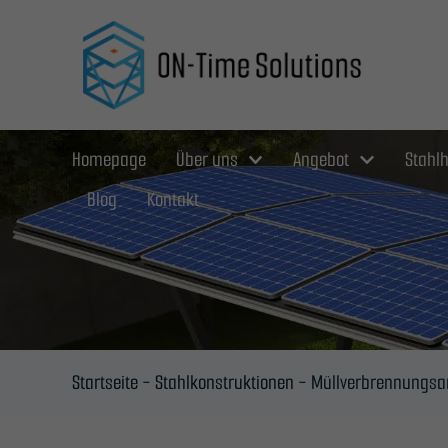
Zum
Inhalt
springen
Homepage
Über uns
Angebot
Stahlh
Blog
Kontakt
Startseite
-
Stahlkonstruktionen
-
Müllverbrennungsa