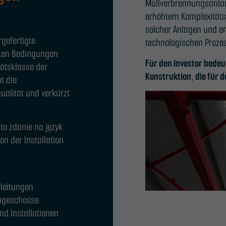
Müllverbrennungsanlag
erhöhtem Komplexitätsg
solcher Anlagen und en
gefertigte
technologischen Prozes
erten Bedingungen
Für den Investor bedeu
tätsklasse der
Konstruktion, die für 
t die
ualität und verkürzt
to zdanie na język
n der Installation
leitungen
ngeschosse
d Installationen.