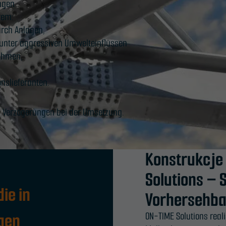
ngen.
rem:
rch Anlagen,
 unter aggressiven Umwelteinflüssen
ahmen,
onslieferanten.
nd Verzögerungen bei der Umsetzung.
Konstrukcje
Solutions – 
ie in
Vorhersehba
gen
ON-TIME Solutions reali