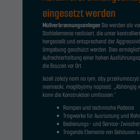
eingesetzt werden
Müllverbrennungsanlagen
Sie werden als vor
Stahlelemente realisiert, die unter kontrolli
hergestellt und entsprechend der Aggressivi
Umgebung geschützt werden. Dies ermöglich
Aufrechterhaltung einer hohen Ausführungsq
die Bauzeit vor Ort.
Jeżeli zależy nam na tym, aby przetłumaczyć 
niemiecki, moglibyśmy napisać: „Abhängig vo
kann die Konstruktion umfassen:”
Rampen und technische Podeste
Tragwerke für Ausrüstung und Rohr
Bedienungs- und Service-Zwische
Tragende Elemente von Gehäusen un