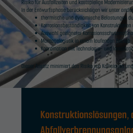
Risiko für Ausfallzeiten und kostspielige Modernisieru
In der Entwurfsphase berücksichtigen wir unter ande
thermische und dynamische Belastungen du
Korrosionsbeständigkeit von Konstruktionen
Auswahl geeigneter Korrosionsschutzmaßn
Montagelogistik in einem laufenden Betrieb
Koordination mit Technologie- und Installati
Dieser Ansatz minimiert das Risiko von Kollisionen u
Konstruktionslösungen, d
Abfallverbrennungsanla