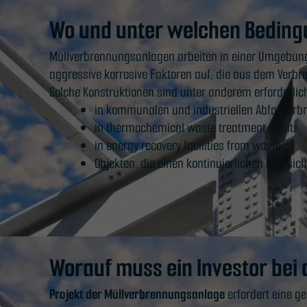
Wo und unter welchen Beding
Müllverbrennungsanlagen arbeiten in einer Umgebung
aggressive korrosive Faktoren auf, die aus dem Verbr
Solche Konstruktionen sind unter anderem erforderlich
in kommunalen und industriellen Abfallver
in thermochemical waste treatment plants,
in energy recovery facilities from waste,
Objekten, die einen kontinuierlichen und sic
Worauf muss ein Investor bei
Projekt der Müllverbrennungsanlage
erfordert eine g