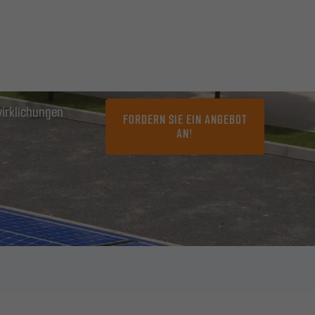
irklichungen
FORDERN SIE EIN ANGEBOT
AN!