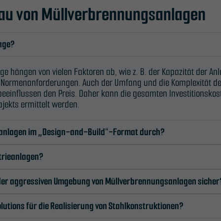
 Bau von Müllverbrennungsanlagen
Erforderlich
Diese
Cookies sind
lage?
nicht
optional. Sie
e hängen von vielen Faktoren ab, wie z. B. der Kapazität der A
werden
 Normenanforderungen. Auch der Umfang und die Komplexität der 
benötigt,
einflussen den Preis. Daher kann die gesamten Investitionskost
damit die
jekts ermittelt werden.
Website
funktioniert.
gsanlagen im „Design-and-Build“-Format durch?
strieanlagen?
Statistik
 in der aggressiven Umgebung von Müllverbrennungsanlagen sicher
Damit wir die
Funktionalität
utions für die Realisierung von Stahlkonstruktionen?
und die
Struktur der