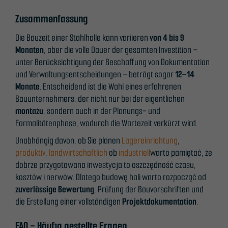
können,
Zusammenfassung
basierend
auf der
Die Bauzeit einer Stahlhalle kann variieren
von 4 bis 9
Nutzung der
Monaten
, aber die volle Dauer der gesamten Investition –
Website.
unter Berücksichtigung der Beschaffung von Dokumentation
und Verwaltungsentscheidungen – beträgt sogar
12–14
Monate
. Entscheidend ist die Wahl eines erfahrenen
Erleben
Bauunternehmers, der nicht nur bei der eigentlichen
Sie
montażu
, sondern auch in der Planungs- und
Damit
Formalitätenphase, wodurch die Wartezeit verkürzt wird.
unsere
Unabhängig davon, ob Sie planen
Lagereinrichtung
,
Website
produktiv
,
landwirtschaftlich
ob
industriell
warto pamiętać, że
während
dobrze przygotowana inwestycja to oszczędność czasu,
Ihres
kosztów i nerwów. Dlatego budowę hali warto rozpocząć od
Besuchs so
zuverlässige Bewertung
, Prüfung der Bauvorschriften und
gut wie
die Erstellung einer vollständigen
Projektdokumentation
.
möglich
funktioniert.
FAQ - Häufig gestellte Fragen