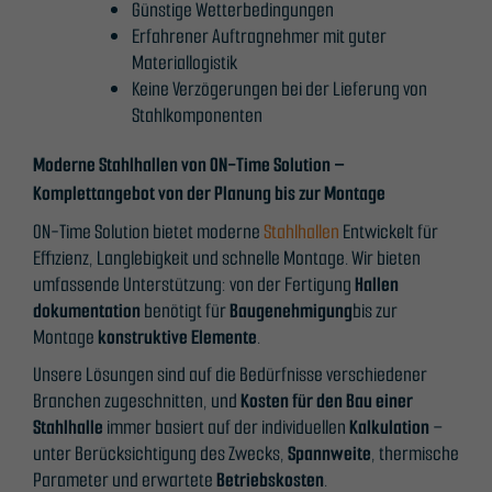
Günstige Wetterbedingungen
Erforderlich
Erfahrener Auftragnehmer mit guter
Diese
Materiallogistik
Cookies sind
Keine Verzögerungen bei der Lieferung von
nicht
Stahlkomponenten
optional. Sie
werden
Moderne Stahlhallen von ON-Time Solution –
benötigt,
Komplettangebot von der Planung bis zur Montage
damit die
Website
ON-Time Solution bietet moderne
Stahlhallen
Entwickelt für
funktioniert.
Effizienz, Langlebigkeit und schnelle Montage. Wir bieten
umfassende Unterstützung: von der Fertigung
Hallen
dokumentation
benötigt für
Baugenehmigung
bis zur
Statistik
Montage
konstruktive Elemente
.
Damit wir die
Unsere Lösungen sind auf die Bedürfnisse verschiedener
Funktionalität
Branchen zugeschnitten, und
Kosten für den Bau einer
und die
Stahlhalle
immer basiert auf der individuellen
Kalkulation
–
Struktur der
unter Berücksichtigung des Zwecks,
Spannweite
, thermische
Website
Parameter und erwartete
Betriebskosten
.
verbessern