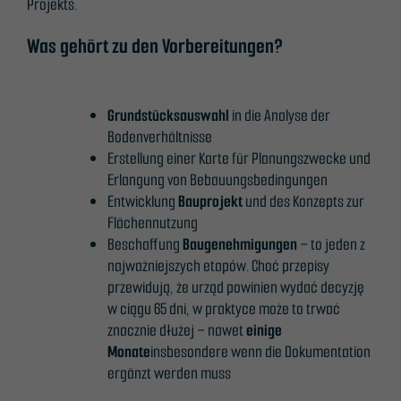
Projekts.
Was gehört zu den Vorbereitungen?
Grundstücksauswahl
in die Analyse der
Bodenverhältnisse
Erstellung einer Karte für Planungszwecke und
Erlangung von Bebauungsbedingungen
Entwicklung
Bauprojekt
und des Konzepts zur
Flächennutzung
Beschaffung
Baugenehmigungen
– to jeden z
najważniejszych etapów. Choć przepisy
przewidują, że urząd powinien wydać decyzję
w ciągu 65 dni, w praktyce może to trwać
znacznie dłużej – nawet
einige
Monate
insbesondere wenn die Dokumentation
ergänzt werden muss