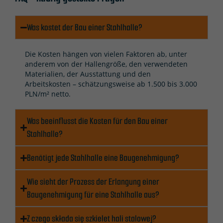
Wenn Sie
diese
Was kostet der Bau einer Stahlhalle?
Cookies
ablehnen,
werden
Die Kosten hängen von vielen Faktoren ab, unter
einige
anderem von der Hallengröße, den verwendeten
Materialien, der Ausstattung und den
Funktionen
Arbeitskosten – schätzungsweise ab 1.500 bis 3.000
auf der
PLN/m² netto.
Website
nicht mehr
Was beeinflusst die Kosten für den Bau einer
verfügbar
Stahlhalle?
sein.
Benötigt jede Stahlhalle eine Baugenehmigung?
Marketing
Wie sieht der Prozess der Erlangung einer
Indem Sie Ihre
Baugenehmigung für eine Stahlhalle aus?
Interessen und Ihr
Verhalten beim
Z czego składa się szkielet hali stalowej?
Besuch unserer