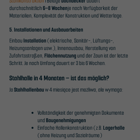
Stahlkonstruktion
i Beläge
Dachdecker
dauert
durchschnittlich
6–8 Wochen
je nach Verfügbarkeit der
Materialien, Komplexität der Konstruktion und Wetterlage.
5. Installationen und Ausbauarbeiten
Einbau
Installation
(elektrische, Sanitär-, Lüftungs-,
Heizungsanlagen usw.), Innenausbau, Herstellung von
Zufahrtsstraßen,
Flächennutzung
und der Zaun ist der letzte
Schritt. Je nach Umfang dauert er 3 bis 6 Wochen.
Stahlhalle in 4 Monaten – ist das möglich?
Ja
Stahlhallenbau
w 4 miesiące jest możliwa, ale wymaga:
Vollständigkeit der genehmigten Dokumente
und
Baugenehmigungen
Einfache Hallenkonstruktion (z.B.
Lagerhalle
(ohne Heizung und Sozialräume)