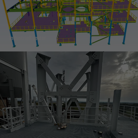
Markedsføring
Ved å dele dine
interesser og
Industriell sektor
atferd når du
besøker
nettstedet vårt,
øker du sjansen
for å se
personlig
tilpasset
innhold og
tilbud.