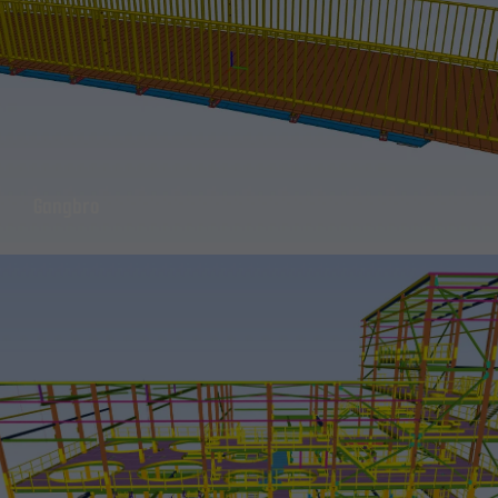
forbedre
nettstedets
funksjonalitet
og struktur,
basert på
hvordan
nettstedet
brukes.
Gangbro
Erfaring
For at nettstedet vårt
skal fungere best
mulig under ditt besøk.
Hvis du nekter disse
informasjonskapslene,
vil noe funksjonalitet
forsvinne fra
nettstedet.