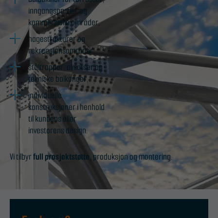
inngangspartier og
kommersielle områder,
hagestrukturer og
rekreasjonsområder,
ståltrapper, avsatser og
tekniske balkonger,
individuelle
konstruksjoner i henhold
til kundens eller
investorens design.
Vi tilbyr
full prosjektstøtte,
produksjon og montering.