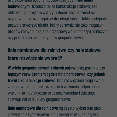
fungere.
budowlanymi
. Oznacza to, że konstrukcja stalowa jest
obliczana pod kątem wytrzymałości, bezpieczeństwa
użytkowania oraz długotrwałej eksploatacji. Takie podejście
Statistikk
pozwala stworzyć obiekt, który sprawdzi się jako magazyn
For at vi skal
płodów rolnych, miejsce przechowywania maszyn rolniczych
kunne
czy przestrzeń produkcyjna w gospodarstwie.
forbedre
nettstedets
Hale namiotowe dla rolnictwa czy hale stalowe –
funksjonalitet
które rozwiązanie wybrać?
og struktur,
basert på
W wielu gospodarstwach rolnych pojawia się pytanie, czy
hvordan
lepszym rozwiązaniem będzie hala namiotowa, czy jednak
nettstedet
trwała konstrukcja stalowa.
Oba rozwiązania mają swoje
brukes.
zastosowanie, jednak różnią się trwałością, odpornością na
warunki atmosferyczne oraz możliwościami dalszego
rozwoju infrastruktury gospodarstwa.
Erfaring
Hale namiotowe dla rolnictwa
są często wybierane jako
For at nettstedet vårt
rozwiązanie tymczasowe. Ich główną zaletą jest szybka
skal fungere best