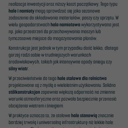
realizacja inwestycji oraz niższy koszt początkowy. Tego typu
mulig under ditt besøk.
hale i namioty
mogą sprawdzać się jako sezonowe
Hvis du nekter disse
zadaszenia do składowania materiałów, paszy czy sprzętu. W
informasjonskapslene,
wielu gospodarstwach
hala namiotowa
wykorzystywana jest
vil noe funksjonalitet
np. jako przestrzeń do przechowywania maszyn lub
forsvinne fra
tymczasowe miejsce do magazynowania plonów.
nettstedet.
Konstrukcja jest jednak w tym przypadku dość lekka, dlatego
gorzej radzi sobie w trudniejszych warunkach
Markedsføring
środowiskowych, takich jak intensywne opady śniegu czy
Ved å dele dine
silny wiatr
.
interesser og
W przeciwieństwie do tego
hale stalowe dla rolnictwa
atferd når du
projektowane są z myślą o wieloletnim użytkowaniu. Solidna
besøker
stålkonstruksjon
zapewnia większą odporność na zmienne
nettstedet vårt,
warunki atmosferyczne oraz pozwala bezpiecznie przenosić
øker du sjansen
obciążenia wiatrem i śniegiem.
for å se
W praktyce oznacza to, że stalowe
hale stanowią
znacznie
personlig
bardziej trwałą i uniwersalną infrastrukturę niż lekkie hale
tilpasset