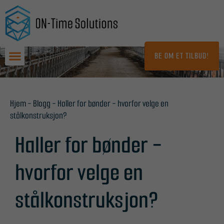
Hopp
til
innhold
BE OM ET TILBUD!
Hjem
-
Blogg
-
Haller for bønder - hvorfor velge en
stålkonstruksjon?
Haller for bønder -
hvorfor velge en
stålkonstruksjon?