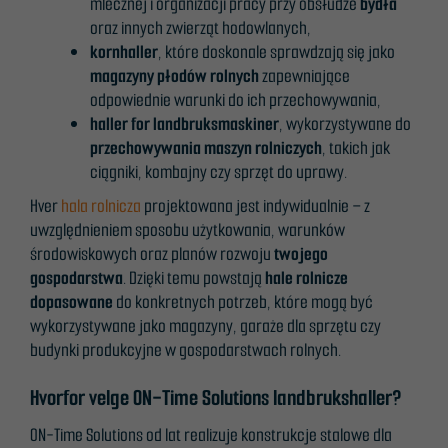
mlecznej i organizacji pracy przy obsłudze
bydła
oraz innych zwierząt hodowlanych,
kornhaller
, które doskonale sprawdzają się jako
magazyny płodów rolnych
zapewniające
odpowiednie warunki do ich przechowywania,
haller for landbruksmaskiner
, wykorzystywane do
przechowywania maszyn rolniczych
, takich jak
ciągniki, kombajny czy sprzęt do uprawy.
Hver
hala rolnicza
projektowana jest indywidualnie – z
uwzględnieniem sposobu użytkowania, warunków
środowiskowych oraz planów rozwoju
twojego
gospodarstwa
. Dzięki temu powstają
hale rolnicze
dopasowane
do konkretnych potrzeb, które mogą być
wykorzystywane jako magazyny, garaże dla sprzętu czy
budynki produkcyjne w gospodarstwach rolnych.
Hvorfor velge ON-Time Solutions landbrukshaller?
ON-Time Solutions od lat realizuje konstrukcje stalowe dla