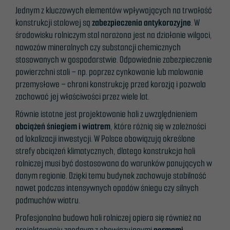
Jednym z kluczowych elementów wpływających na trwałość
konstrukcji stalowej są
zabezpieczenia antykorozyjne
. W
środowisku rolniczym stal narażona jest na działanie wilgoci,
nawozów mineralnych czy substancji chemicznych
stosowanych w gospodarstwie. Odpowiednie zabezpieczenie
powierzchni stali – np. poprzez cynkowanie lub malowanie
przemysłowe – chroni konstrukcję przed korozją i pozwala
zachować jej właściwości przez wiele lat.
Równie istotne jest projektowanie hali z uwzględnieniem
obciążeń śniegiem i wiatrem
, które różnią się w zależności
od lokalizacji inwestycji. W Polsce obowiązują określone
strefy obciążeń klimatycznych, dlatego konstrukcja hali
Nødvendig
rolniczej musi być dostosowana do warunków panujących w
Disse
danym regionie. Dzięki temu budynek zachowuje stabilność
informasjonskapslene
nawet podczas intensywnych opadów śniegu czy silnych
er ikke valgfrie. De er
podmuchów wiatru.
nødvendige for at
Profesjonalna budowa hali rolniczej opiera się również na
nettstedet skal
projektowaniu zgodnym z obowiązującymi
normami