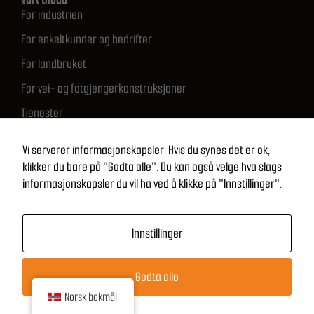
For industrien
For enkeltkunder og bedrifter
For landbruket
For vei- og fotgjengerkonstruksjoner
Tjenester
Rask kontakt
512 683 681
Vi serverer informasjonskapsler. Hvis du synes det er ok,
biuro@ontimesolutions.pl
klikker du bare på "Godta alle". Du kan også velge hva slags
informasjonskapsler du vil ha ved å klikke på "Innstillinger".
NIP: 821 269 24 55
Regon: 529013770
KRS: 0001109039
Innstillinger
Godta alle
Opphavsrett
©
2026
ON-Time-løsninger
|
Prestasjoner:
Freeline
Norsk bokmål