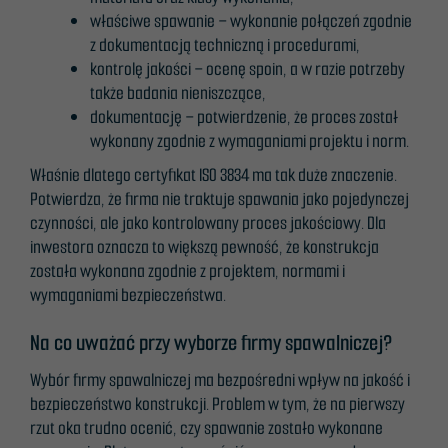
właściwe spawanie – wykonanie połączeń zgodnie
Hvis du nekter disse
z dokumentacją techniczną i procedurami,
informasjonskapslene,
kontrolę jakości – ocenę spoin, a w razie potrzeby
vil noe funksjonalitet
także badania nieniszczące,
forsvinne fra
dokumentację – potwierdzenie, że proces został
nettstedet.
wykonany zgodnie z wymaganiami projektu i norm.
Właśnie dlatego certyfikat ISO 3834 ma tak duże znaczenie.
Markedsføring
Potwierdza, że firma nie traktuje spawania jako pojedynczej
Ved å dele dine
czynności, ale jako kontrolowany proces jakościowy. Dla
interesser og
inwestora oznacza to większą pewność, że konstrukcja
atferd når du
została wykonana zgodnie z projektem, normami i
besøker
wymaganiami bezpieczeństwa.
nettstedet vårt,
øker du sjansen
Na co uważać przy wyborze firmy spawalniczej?
for å se
Wybór firmy spawalniczej ma bezpośredni wpływ na jakość i
personlig
bezpieczeństwo konstrukcji. Problem w tym, że na pierwszy
tilpasset
rzut oka trudno ocenić, czy spawanie zostało wykonane
innhold og