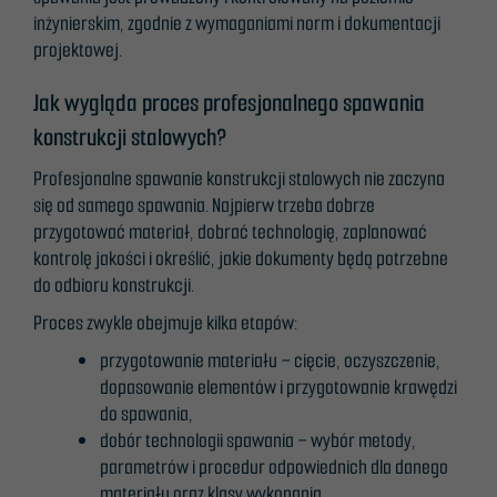
inżynierskim, zgodnie z wymaganiami norm i dokumentacji
projektowej.
Statistikk
For at vi skal
Jak wygląda proces profesjonalnego spawania
kunne
konstrukcji stalowych?
forbedre
nettstedets
Profesjonalne spawanie konstrukcji stalowych nie zaczyna
funksjonalitet
się od samego spawania. Najpierw trzeba dobrze
og struktur,
przygotować materiał, dobrać technologię, zaplanować
basert på
kontrolę jakości i określić, jakie dokumenty będą potrzebne
hvordan
do odbioru konstrukcji.
nettstedet
Proces zwykle obejmuje kilka etapów:
brukes.
przygotowanie materiału – cięcie, oczyszczenie,
dopasowanie elementów i przygotowanie krawędzi
do spawania,
Erfaring
dobór technologii spawania – wybór metody,
For at nettstedet vårt
parametrów i procedur odpowiednich dla danego
skal fungere best
materiału oraz klasy wykonania,
mulig under ditt besøk.