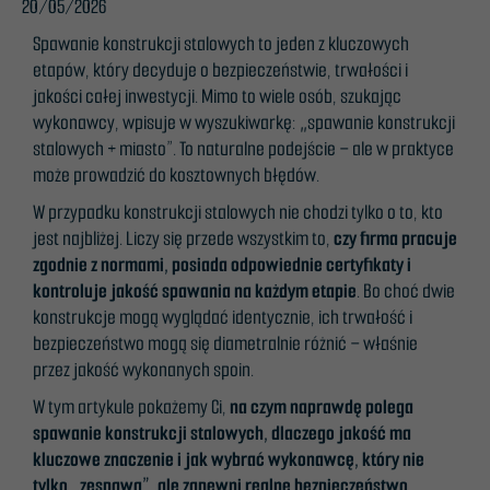
20/05/2026
Spawanie konstrukcji stalowych to jeden z kluczowych
etapów, który decyduje o bezpieczeństwie, trwałości i
jakości całej inwestycji. Mimo to wiele osób, szukając
wykonawcy, wpisuje w wyszukiwarkę: „spawanie konstrukcji
stalowych + miasto”. To naturalne podejście – ale w praktyce
może prowadzić do kosztownych błędów.
W przypadku konstrukcji stalowych nie chodzi tylko o to, kto
jest najbliżej. Liczy się przede wszystkim to,
czy firma pracuje
zgodnie z normami, posiada odpowiednie certyfikaty i
kontroluje jakość spawania na każdym etapie
. Bo choć dwie
konstrukcje mogą wyglądać identycznie, ich trwałość i
bezpieczeństwo mogą się diametralnie różnić – właśnie
przez jakość wykonanych spoin.
W tym artykule pokażemy Ci,
na czym naprawdę polega
spawanie konstrukcji stalowych, dlaczego jakość ma
kluczowe znaczenie i jak wybrać wykonawcę, który nie
tylko „zespawa”, ale zapewni realne bezpieczeństwo