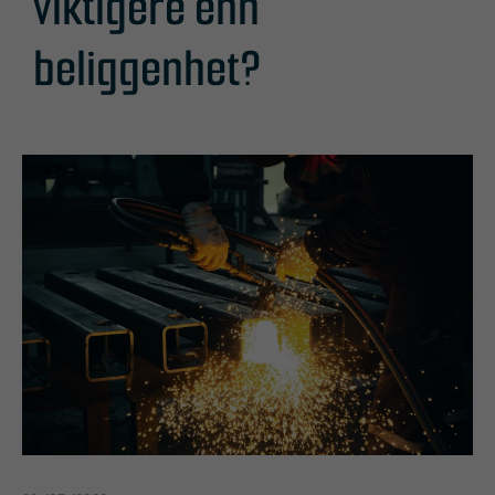
viktigere enn
beliggenhet?