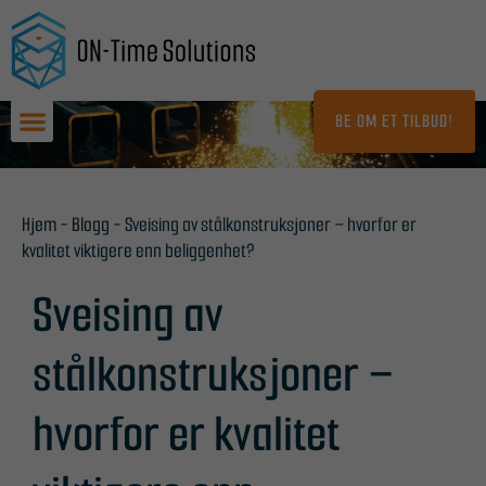
Hopp
til
innhold
BE OM ET TILBUD!
Hjem
-
Blogg
-
Sveising av stålkonstruksjoner – hvorfor er
kvalitet viktigere enn beliggenhet?
Sveising av
stålkonstruksjoner –
hvorfor er kvalitet