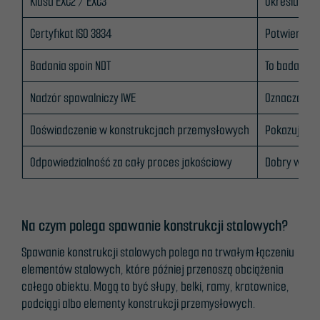
Klasa EXC2 / EXC3
Określa poz
Certyfikat ISO 3834
Potwierdza,
Badania spoin NDT
To badania 
Nadzór spawalniczy IWE
Oznacza, że
Doświadczenie w konstrukcjach przemysłowych
Pokazuje, że
Odpowiedzialność za cały proces jakościowy
Dobry wykon
Na czym polega spawanie konstrukcji stalowych?
Spawanie konstrukcji stalowych polega na trwałym łączeniu
elementów stalowych, które później przenoszą obciążenia
całego obiektu. Mogą to być słupy, belki, ramy, kratownice,
podciągi albo elementy konstrukcji przemysłowych.