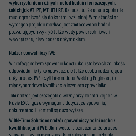
wykorzystaniem różnych metod badań nieniszczących,
takich jak VT, PT, MT, UT i RT.
Oznacza to, że ocena spoin nie
musi ograniczać się do kontroli wizualnej. W zależności od
wymagań projektu możliwe jest zastosowanie badań
pozwalających wykryć także wady powierzchniowe i
wewnętrzne, niewidoczne gołym okiem.
Nadzór spawalniczy IWE
W profesjonalnym spawaniu konstrukcji stalowych za jakość
odpowiada nie tylko spawacz, ale także osoba nadzorująca
cały proces. IWE, czyli International Welding Engineer, to
międzynarodowe kwalifikacje inżyniera spawalnika.
Nødvendig
Taki nadzór jest szczególnie ważny przy konstrukcjach w
Disse
klasie EXC3, gdzie wymagania dotyczące spawania,
informasjonskapslene
dokumentacji i kontroli są dużo wyższe.
er ikke valgfrie. De er
nødvendige for at
W ON-Time Solutions nadzór spawalniczy pełni osoba z
nettstedet skal
kwalifikacjami IWE
. Dla inwestora oznacza to, że proces
fungere.
spawania jest prowadzony i kontrolowany na poziomie