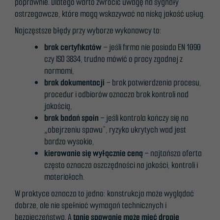
poprawnie. Dlatego warto zwrócić uwagę na sygnały
tilbud.
ostrzegawcze, które mogą wskazywać na niską jakość usług.
Najczęstsze błędy przy wyborze wykonawcy to:
brak certyfikatów
– jeśli firma nie posiada EN 1090
czy ISO 3834, trudno mówić o pracy zgodnej z
normami,
brak dokumentacji
– brak potwierdzenia procesu,
procedur i odbiorów oznacza brak kontroli nad
jakością,
brak badań spoin
– jeśli kontrola kończy się na
„obejrzeniu spawu”, ryzyko ukrytych wad jest
bardzo wysokie,
kierowanie się wyłącznie ceną
– najtańsza oferta
często oznacza oszczędności na jakości, kontroli i
materiałach.
W praktyce oznacza to jedno: konstrukcja może wyglądać
dobrze, ale nie spełniać wymagań technicznych i
bezpieczeństwa. A
tanie spawanie może mieć drogie