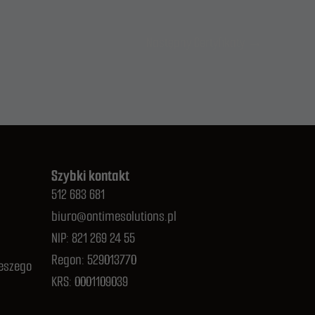
Następny Certyfikaty
→
Szybki kontakt
512 683 681
biuro@ontimesolutions.pl
NIP: 821 269 24 55
Regon: 529013770
eszego
KRS: 0001109039