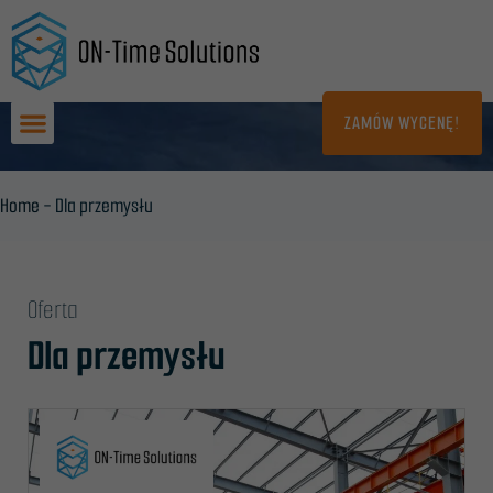
Przejdź
do
treści
ZAMÓW WYCENĘ!
Home
-
Dla przemysłu
Oferta
Dla przemysłu