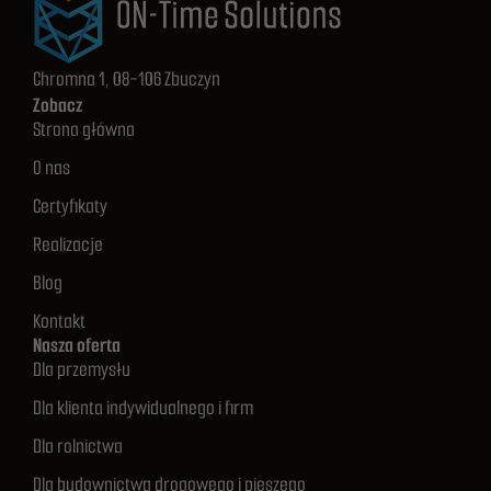
Chromna 1, 08-106 Zbuczyn
Zobacz
Strona główna
O nas
Certyfikaty
Konieczne
Realizacje
Te pliki cookie
nie są
Blog
opcjonalne. Są
Kontakt
one potrzebne
Nasza oferta
do
Dla przemysłu
funkcjonowania
strony
Dla klienta indywidualnego i firm
internetowej.
Dla rolnictwa
Dla budownictwa drogowego i pieszego