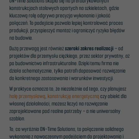
ON-Time Solutions skupia się na prefabrykowanych
konstrukcjach stalowych opartych na szkieletach, gdzie
kluczową rolę odgrywa precyzja wykonania i jakość
połączeń. To podejście pozwala lepiej kontrolować proces
produkcji, przyspieszyć montaż i ograniczyć ryzyko błędów
na budowie.
Dużą przewagą jest również
szeroki zakres realizacji
– od
projektów dla przemysłu ciężkiego, przez sektor prywatny, aż
po budownictwo infrastrukturalne. Dzięki temu firma nie
działa schematycznie, tylko potrafi dopasować rozwiązanie
do konkretnego zastosowania i warunków inwestycji.
W praktyce oznacza to, że niezależnie od tego, czy planujesz
halę przemysłową
,
konstrukcję energetyczną
czy obiekt dla
własnej działalności, możesz liczyć na rozwiązanie
zaprojektowane pod realne potrzeby – a nie uniwersalny
szablon.
To, co wyróżnia ON-Time Solutions, to połączenie solidnego
wykonania z nowoczesnym podejściem do projektowania i