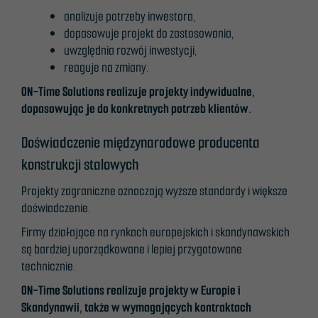
analizuje potrzeby inwestora,
Marketing
dopasowuje projekt do zastosowania,
Udostępniając
uwzględnia rozwój inwestycji,
swoje
reaguje na zmiany.
zainteresowania i
ON-Time Solutions realizuje projekty indywidualne,
zachowania
dopasowując je do konkretnych potrzeb klientów.
podczas
odwiedzania naszej
Doświadczenie międzynarodowe producenta
strony, zwiększasz
konstrukcji stalowych
szansę na
zobaczenie
Projekty zagraniczne oznaczają wyższe standardy i większe
spersonalizowanych
doświadczenie.
treści i ofert.
Firmy działające na rynkach europejskich i skandynawskich
są bardziej uporządkowane i lepiej przygotowane
technicznie.
ON-Time Solutions realizuje projekty w Europie i
Skandynawii, także w wymagających kontraktach