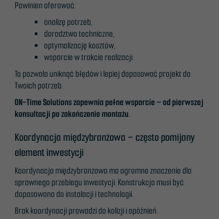
Powinien oferować:
nie są
opcjonalne. Są
analizę potrzeb,
one potrzebne
doradztwo techniczne,
do
optymalizację kosztów,
funkcjonowania
wsparcie w trakcie realizacji.
strony
To pozwala uniknąć błędów i lepiej dopasować projekt do
internetowej.
Twoich potrzeb.
ON-Time Solutions zapewnia pełne wsparcie – od pierwszej
konsultacji po zakończenie montażu.
Statystyka
Abyśmy mogli
Koordynacja międzybranżowa – często pomijany
poprawić
funkcjonalność
element inwestycji
i strukturę
Koordynacja międzybranżowa ma ogromne znaczenie dla
strony
sprawnego przebiegu inwestycji. Konstrukcja musi być
internetowej,
dopasowana do instalacji i technologii.
na podstawie
tego, jak
Brak koordynacji prowadzi do kolizji i opóźnień.