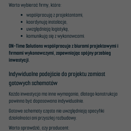
strona jest
Warto wybierać firmy, które:
używana.
współpracują z projektantami,
koordynują instalacje,
Doświadczenie
uwzględniają logistykę,
komunikują się z wykonawcami.
Aby nasza
strona
ON-Time Solutions współpracuje z biurami projektowymi i
internetowa
firmami wykonawczymi, zapewniając spójny przebieg
działała jak
inwestycji.
najlepiej
podczas
Indywidualne podejście do projektu zamiast
twojego
gotowych schematów
przejścia na nią.
Jeśli odrzucisz te
Każda inwestycja ma inne wymagania, dlatego konstrukcja
pliki cookie,
powinna być dopasowana indywidualnie.
niektóre funkcje
Gotowe schematy często nie uwzględniają specyfiki
znikną ze strony
działalności ani przyszłej rozbudowy.
internetowej.
Warto sprawdzić, czy producent: