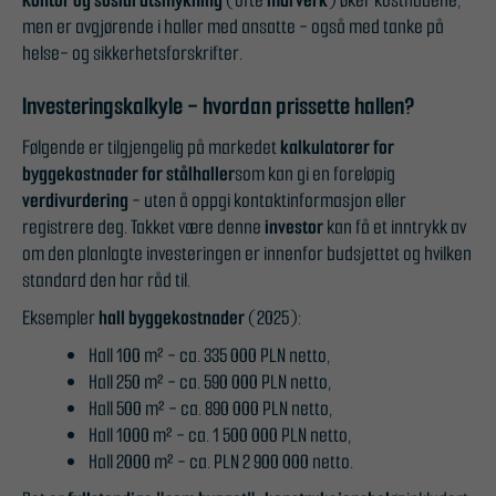
Kontor og sosial utsmykning
(ofte
murverk
) øker kostnadene,
men er avgjørende i haller med ansatte - også med tanke på
helse- og sikkerhetsforskrifter.
Investeringskalkyle - hvordan prissette hallen?
Følgende er tilgjengelig på markedet
kalkulatorer for
byggekostnader for stålhaller
som kan gi en foreløpig
verdivurdering
- uten å oppgi kontaktinformasjon eller
registrere deg. Takket være denne
investor
kan få et inntrykk av
om den planlagte investeringen er innenfor budsjettet og hvilken
Nødvendig
standard den har råd til.
Disse
Eksempler
hall byggekostnader
(2025):
informasjonskapslene
er ikke valgfrie. De er
Hall 100 m² - ca. 335 000 PLN netto,
nødvendige for at
Hall 250 m² - ca. 590 000 PLN netto,
nettstedet skal
Hall 500 m² - ca. 890 000 PLN netto,
fungere.
Hall 1000 m² - ca. 1 500 000 PLN netto,
Hall 2000 m² - ca. PLN 2 900 000 netto.