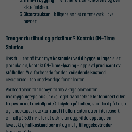
Trinnvis bygging
- Først hallen, så kontorene og den
informasjonskapslene,
siste finishen.
vil noe funksjonalitet
Gitterstruktur
- billigere enn et rammeverk i lave
forsvinne fra
høyder.
nettstedet.
Trenger du tilbud og pristilbud? Kontakt ON-Time
Markedsføring
Solution
Ved å dele dine
interesser og
Hvis du lurer på hvor mye
kostnader ved å bygge et lager
eller
atferd når du
produksjon, kontakt
ON-Time-løsning
- opplevd
produsent av
besøker
stålhaller
. Vi vil forberede for deg
veiledende kostnad
nettstedet vårt,
investering uten unødvendige formaliteter.
øker du sjansen
Verdsettelsen tar hensyn til alle viktige elementer:
for å se
overbygning
type hus (f.eks. laget av paneler eller
laminert eller
personlig
trapesformet metallplate
),
høyden på hallen
, standard på finish
tilpasset
og landskapsarkitektur
rundt i hallen
. Enten du er interessert i
innhold og
en hall på 500 m² eller et større anlegg, vil du oppdage en
tilbud.
levedyktig
hallkostnad per m²
og mulig
tilleggskostnader