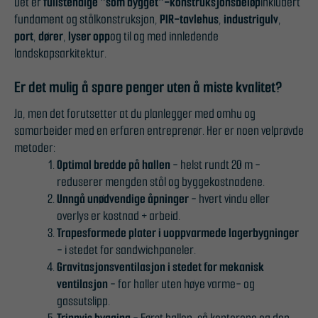
Det er
fullstendige "som bygget"-konstruksjonsbeløp
inkludert
Statistikk
fundament og stålkonstruksjon,
PIR-tavlehus
,
industrigulv
,
For at vi skal
port
,
dører
,
lyser opp
og til og med innledende
kunne
landskapsarkitektur.
forbedre
nettstedets
Er det mulig å spare penger uten å miste kvalitet?
funksjonalitet
Ja, men det forutsetter at du planlegger med omhu og
og struktur,
samarbeider med en erfaren entreprenør. Her er noen velprøvde
basert på
metoder:
hvordan
Optimal bredde på hallen
- helst rundt 20 m -
nettstedet
reduserer mengden stål og byggekostnadene.
brukes.
Unngå unødvendige åpninger
- hvert vindu eller
overlys er kostnad + arbeid.
Erfaring
Trapesformede plater i uoppvarmede lagerbygninger
- i stedet for sandwichpaneler.
For at nettstedet vårt
Gravitasjonsventilasjon i stedet for mekanisk
skal fungere best
ventilasjon
- for haller uten høye varme- og
mulig under ditt besøk.
gassutslipp.
Hvis du nekter disse