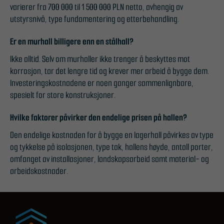
varierer fra 700 000 til 1 500 000 PLN netto, avhengig av
utstyrsnivå, type fundamentering og etterbehandling.
Er en murhall billigere enn en stålhall?
Ikke alltid. Selv om murhaller ikke trenger å beskyttes mot
korrosjon, tar det lengre tid og krever mer arbeid å bygge dem.
Investeringskostnadene er noen ganger sammenlignbare,
spesielt for store konstruksjoner.
Hvilke faktorer påvirker den endelige prisen på hallen?
Den endelige kostnaden for å bygge en lagerhall påvirkes av type
og tykkelse på isolasjonen, type tak, hallens høyde, antall porter,
omfanget av installasjoner, landskapsarbeid samt material- og
arbeidskostnader.