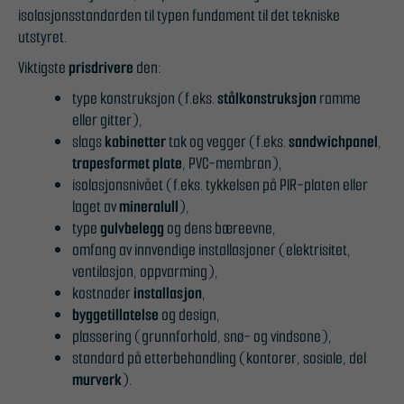
isolasjonsstandarden til typen fundament til det tekniske
utstyret.
Viktigste
prisdrivere
den:
type konstruksjon (f.eks.
stålkonstruksjon
ramme
eller gitter),
slags
kabinetter
tak og vegger (f.eks.
sandwichpanel
,
trapesformet plate
, PVC-membran),
isolasjonsnivået (f.eks. tykkelsen på PIR-platen eller
laget av
mineralull
),
type
gulvbelegg
og dens bæreevne,
omfang av innvendige installasjoner (elektrisitet,
ventilasjon, oppvarming),
kostnader
installasjon
,
byggetillatelse
og design,
plassering (grunnforhold, snø- og vindsone),
standard på etterbehandling (kontorer, sosiale, del
murverk
).