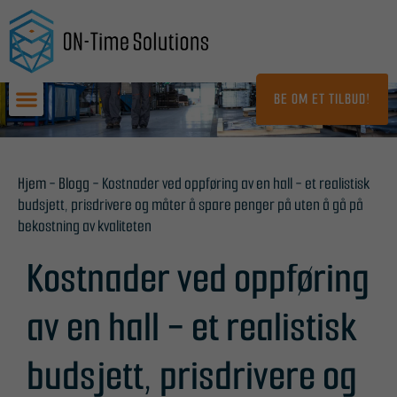
Hopp
til
innhold
BE OM ET TILBUD!
Hjem
-
Blogg
-
Kostnader ved oppføring av en hall - et realistisk
budsjett, prisdrivere og måter å spare penger på uten å gå på
bekostning av kvaliteten
Kostnader ved oppføring
av en hall - et realistisk
budsjett, prisdrivere og