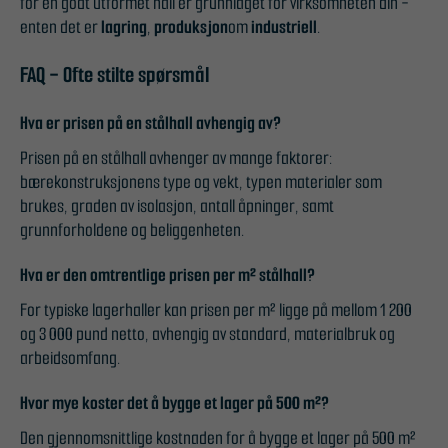
for en godt utformet hall er grunnlaget for virksomheten din -
enten det er
lagring
,
produksjon
om
industriell
.
FAQ - Ofte stilte spørsmål
Hva er prisen på en stålhall avhengig av?
Prisen på en stålhall avhenger av mange faktorer:
bærekonstruksjonens type og vekt, typen materialer som
brukes, graden av isolasjon, antall åpninger, samt
grunnforholdene og beliggenheten.
Hva er den omtrentlige prisen per m² stålhall?
For typiske lagerhaller kan prisen per m² ligge på mellom 1 200
og 3 000 pund netto, avhengig av standard, materialbruk og
arbeidsomfang.
Hvor mye koster det å bygge et lager på 500 m²?
Den gjennomsnittlige kostnaden for å bygge et lager på 500 m²