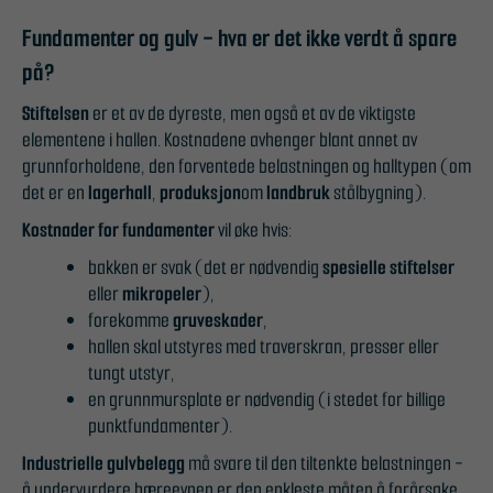
Fundamenter og gulv - hva er det ikke verdt å spare
på?
Stiftelsen
er et av de dyreste, men også et av de viktigste
elementene i hallen. Kostnadene avhenger blant annet av
grunnforholdene, den forventede belastningen og halltypen (om
det er en
lagerhall
,
produksjon
om
landbruk
stålbygning).
Kostnader for fundamenter
vil øke hvis:
bakken er svak (det er nødvendig
spesielle stiftelser
eller
mikropeler
),
forekomme
gruveskader
,
hallen skal utstyres med traverskran, presser eller
tungt utstyr,
en grunnmursplate er nødvendig (i stedet for billige
punktfundamenter).
Industrielle gulvbelegg
må svare til den tiltenkte belastningen -
å undervurdere bæreevnen er den enkleste måten å forårsake