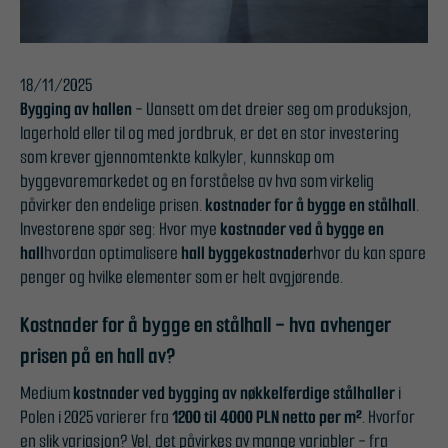
18/11/2025
Bygging av hallen
- Uansett om det dreier seg om produksjon,
lagerhold eller til og med jordbruk, er det en stor investering
som krever gjennomtenkte kalkyler, kunnskap om
byggevaremarkedet og en forståelse av hva som virkelig
påvirker den endelige prisen.
kostnader for å bygge en stålhall
.
Investorene spør seg: Hvor mye
kostnader ved å bygge en
hall
hvordan optimalisere
hall byggekostnader
hvor du kan spare
penger og hvilke elementer som er helt avgjørende.
Kostnader for å bygge en stålhall - hva avhenger
prisen på en hall av?
Medium
kostnader ved bygging av nøkkelferdige stålhaller
i
Polen i 2025 varierer fra
1200 til 4000 PLN netto per m²
. Hvorfor
en slik variasjon? Vel, det påvirkes av mange variabler - fra