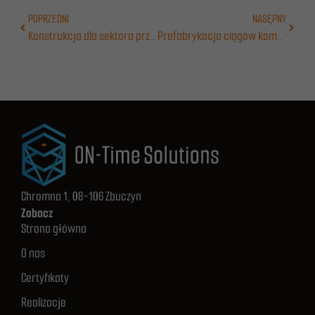
Prev
POPRZEDNI
NASĘPNY
Następn
Konstrukcja dla sektora przemysłu sektor uzdatniania wody
Prefabrykacja ciągów komunikacyjnych
Chromna 1, 08-106 Zbuczyn
Zobacz
Strona główna
O nas
Certyfikaty
Realizacje