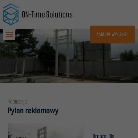
Przejdź
do
treści
ZAMÓW WYCENĘ!
Realizacje
Pylon reklamowy
Branża: Dla