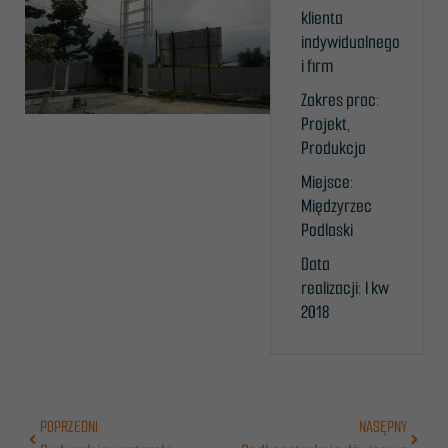
klienta
indywidualnego
i firm
Zakres prac:
Projekt,
Produkcja
Miejsce:
Międzyrzec
Podlaski
Data
realizacji: I kw
2018
Prev
POPRZEDNI
NASĘPNY
Następn