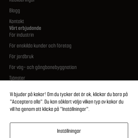
Blogg
Kontakt
Vårt erbjudande
För industrin
För enskilda kunder och företag
För jordbruk
För väg- och gångbanebyggnation
Tjänster
Snabb kontakt
512 683 681
Vi bjuder på kakor! Om du tycker det är ok, klickar du bara på
biuro@ontimesolutions.pl
"Acceptera alla". Du kan såklart välja vilken typ av kakor du
vill ha genom att klicka på "Inställningar".
NIP: 821 269 24 55
Regon: 529013770
KRS: 0001109039
Inställningar