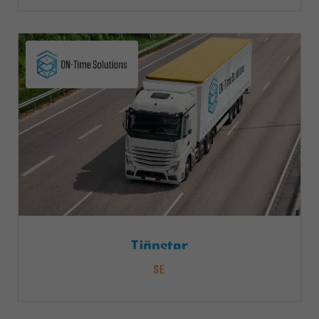
Tjänster
SE
Nödvändiga
Dessa kakor
går inte att