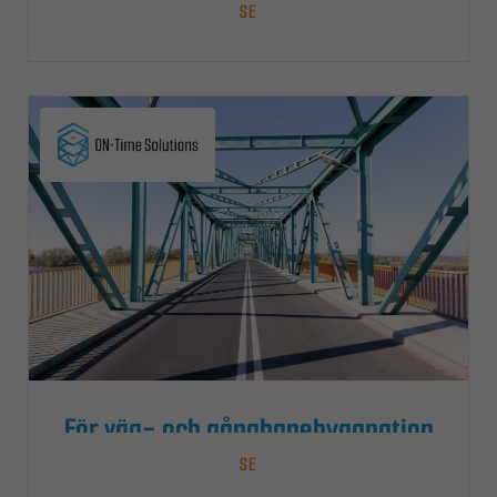
SE
För väg- och gångbanebyggnation
SE