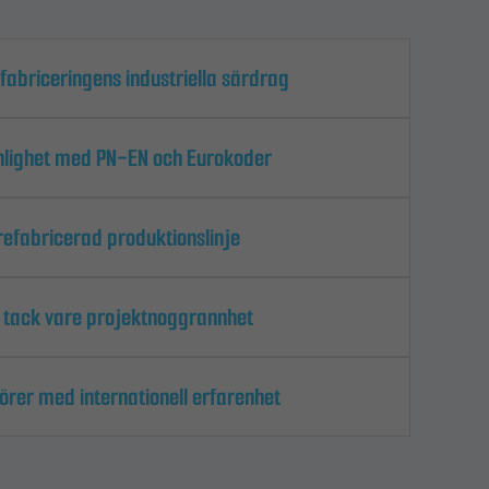
briceringens industriella särdrag
nlighet med PN-EN och Eurokoder
refabricerad produktionslinje
 tack vare projektnoggrannhet
örer med internationell erfarenhet