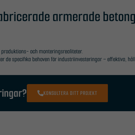
fabricerade armerade beton
produktions- och monteringsrealiteter.
r de specifika behoven för industriinvesteringar – effektiva, hål
eringar?
KONSULTERA DITT PROJEKT