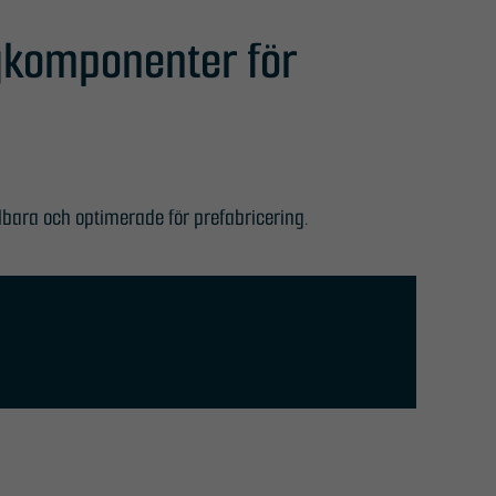
gkomponenter för
lbara och optimerade för prefabricering.