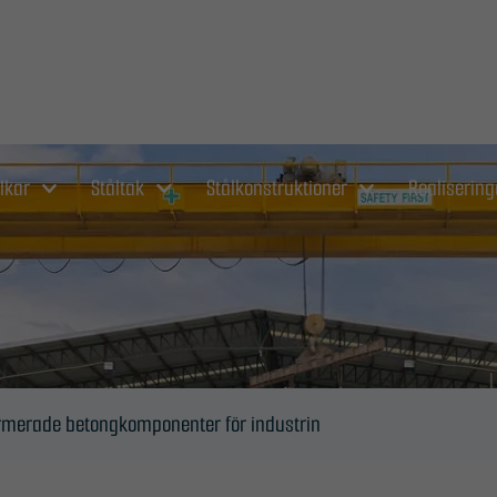
lkar
Ståltak
Stålkonstruktioner
Realisering
rmerade betongkomponenter för industrin