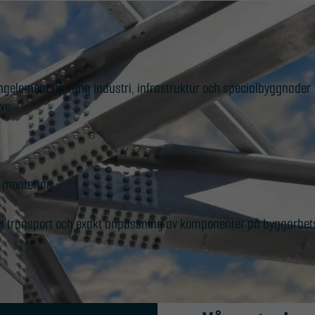
ngelement för tung industri, infrastruktur och specialbyggnader.
ve:
 montering.
kel transport och exakt anpassning av komponenter på byggarbet