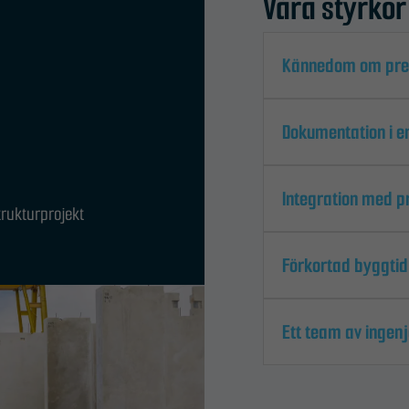
Våra styrkor
Kännedom om prefa
Dokumentation i e
Integration med p
rukturprojekt
Förkortad byggtid
Ett team av ingenj