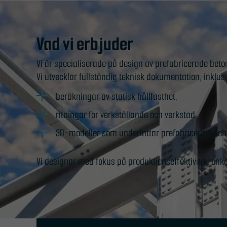
Vad vi erbjuder
Vi är specialiserade på design av prefabricerade beto
Vi utvecklar fullständig teknisk dokumentation, inklusi
beräkningar av statisk hållfasthet,
ritningar för verkställande och verkstad,
3D-modeller som underlättar prefabricering och
Vi designar med fokus på produktionseffektivitet, en