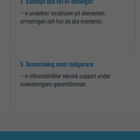
2. Koncept och val av lösningar
– vi utvecklar strukturen på elementen,
armeringen och hur de ska monteras.
Nödvändiga
5. Samordning med redigerare
Dessa kakor
– vi tillhandahåller teknisk support under
går inte att
investeringens genomförande.
välja bort. De
behövs för
att hemsidan
över huvud
taget ska
fungera.