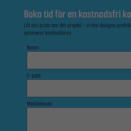
Boka tid för en kostnadsfri k
Låt oss prata om ditt projekt – vi ska designa pr
optimerar kostnaderna.
Namn
E-post
Meddelande