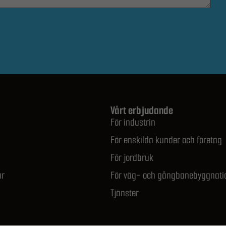
hemsida ska
prestera så
bra som
möjligt
under ditt
besök. Om
du nekar de
här kakorna
Vårt erbjudande
För industrin
kommer viss
funktionalitet
För enskilda kunder och företag
att försvinna
För jordbruk
från
ar
För väg- och gångbanebyggnati
hemsidan.
Tjänster
Marknadsföring