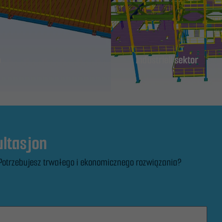
og struktur,
basert på
hvordan
nettstedet
o
Industriell sektor
brukes.
Erfaring
For at nettstedet vårt
skal fungere best
ultasjon
mulig under ditt besøk.
Hvis du nekter disse
Potrzebujesz trwałego i ekonomicznego rozwiązania?
informasjonskapslene,
vil noe funksjonalitet
forsvinne fra
nettstedet.