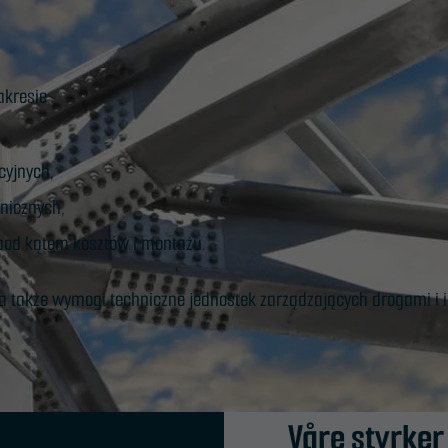
kresie:
yjnych,
hnicznych,
 pod kątem kosztów i montażu.
 a także wymogi techniczne jednostek zarządzających drogami i i
Våre styrker