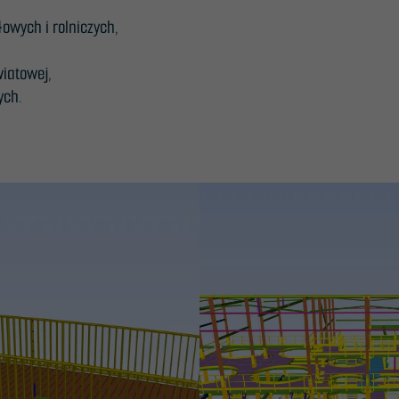
wych i rolniczych,
Nødvendig
wiatowej,
Disse
ych.
informasjonskapslene
er ikke valgfrie. De er
nødvendige for at
nettstedet skal
fungere.
Statistikk
For at vi skal
kunne
forbedre
nettstedets
funksjonalitet