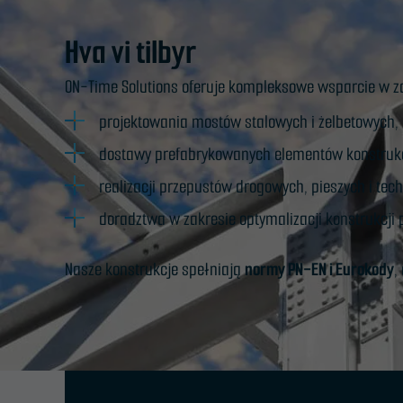
Hva vi tilbyr
ON-Time Solutions oferuje kompleksowe wsparcie w za
projektowania mostów stalowych i żelbetowych,
dostawy prefabrykowanych elementów konstrukc
realizacji przepustów drogowych, pieszych i tec
doradztwa w zakresie optymalizacji konstrukcji
Nasze konstrukcje spełniają
normy PN-EN i Eurokody
,