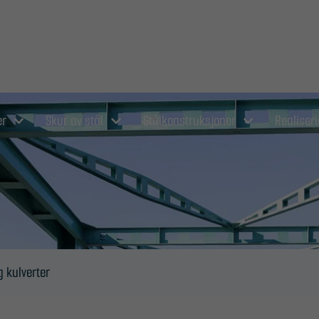
er
Skur av stål
Stålkonstruksjoner
Realiser
g kulverter