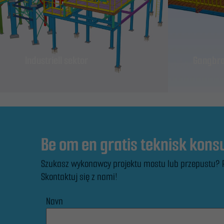
Industriell sektor
Gangbr
Be om en gratis teknisk kons
Szukasz wykonawcy projektu mostu lub przepustu? 
Skontaktuj się z nami!
Navn