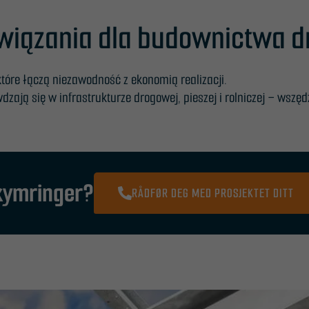
związania dla budownictwa d
które łączą niezawodność z ekonomią realizacji.
ają się w infrastrukturze drogowej, pieszej i rolniczej – wszędz
ekymringer?
RÅDFØR DEG MED PROSJEKTET DITT