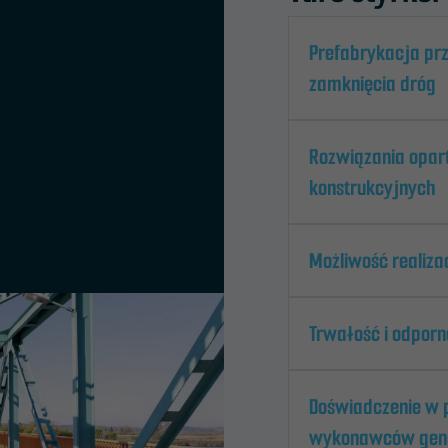
Prefabrykacja prz
zamknięcia dróg
Rozwiązania opar
konstrukcyjnych
Możliwość realiza
Trwałość i odpor
Doświadczenie w p
wykonawców gen