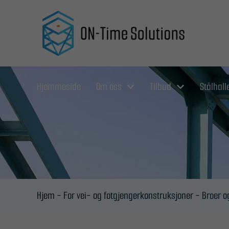
Hopp
til
innhold
Hjemmeside
Om oss
Tilbud
Stålhall
Hjem
-
For vei- og fotgjengerkonstruksjoner
-
Broer o