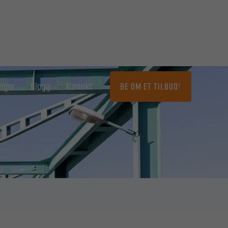
inger
Blogg
Kontakt
BE OM ET TILBUD!