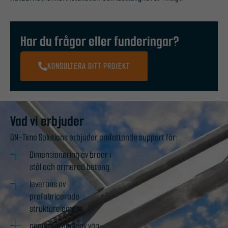
Har du frågor eller funderingar?
KONSULTERA DITT PROJEKT
Vad vi erbjuder
ON-Time Solutions erbjuder omfattande support för:
Dimensionering av broar i
stål och armerad betong,
leverans av
prefabricerade
strukturelement,
genomförande av väg-,