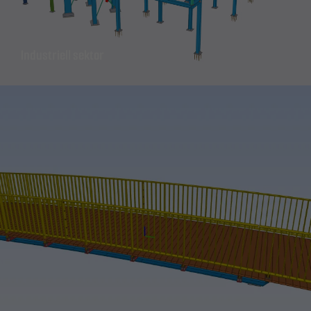
Industriell sektor
Nödvändiga
Dessa kakor
går inte att
välja bort. De
behövs för
att
hemsidan
över huvud
taget ska
fungera.
Statistik
För att vi ska