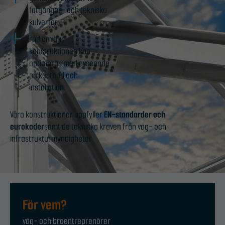
fotgängar- och tekniska
kulvertar,
råd om hur
konstruktionen kan
optimeras med avseende
på kostnad och
installation.
Våra konstruktioner uppfyller
EN-standarder och
eurokoder
samt de tekniska kraven från väg- och
infrastrukturmyndigheter.
För vem?
väg- och broentreprenörer