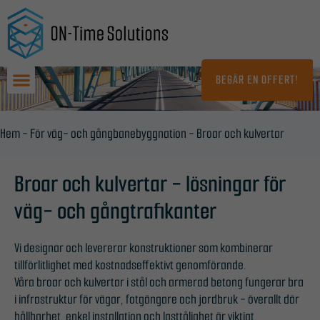
Hoppa
till
innehåll
BEGÄR EN OFFERT!
Hem
-
För väg- och gångbanebyggnation
-
Broar och kulvertar
Broar och kulvertar - lösningar för
väg- och gångtrafikanter
Vi designar och levererar konstruktioner som kombinerar
tillförlitlighet med kostnadseffektivt genomförande.
Våra broar och kulvertar i stål och armerad betong fungerar bra
i infrastruktur för vägar, fotgängare och jordbruk - överallt där
hållbarhet, enkel installation och lasttålighet är viktigt.