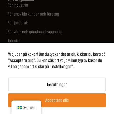
För industrin
För enskilda kunder och företag
För jordbruk
För väg- och gångbanebyggnation
Tjänster
Snabb kontakt
512 683 681
Vi bjuder på kakor! Om du tycker det är ok, klickar du bara på
biuro@ontimesolutions.pl
"Acceptera alla". Du kan såklart välja vilken typ av kakor du
vill ha genom att klicka på "Inställningar".
NIP: 821 269 24 55
Regon: 529013770
KRS: 0001109039
Inställningar
Acceptera alla
Upphovsrätt
©
2026
ON-Time lösningar
|
Prestanda:
Freeline
Svenska