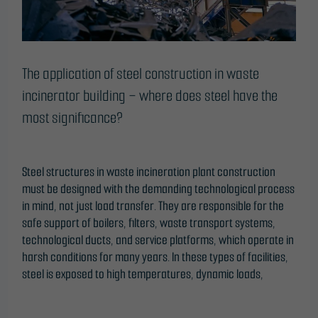
building
–
where
does
steel
The application of steel construction in waste
have
incinerator building – where does steel have the
the
most significance?
most
Leave a Comment
/
Blog
/
ONTime@
significance?
Steel structures in waste incineration plant construction
must be designed with the demanding technological process
in mind, not just load transfer. They are responsible for the
safe support of boilers, filters, waste transport systems,
technological ducts, and service platforms, which operate in
harsh conditions for many years. In these types of facilities,
steel is exposed to high temperatures, dynamic loads,
Read More »