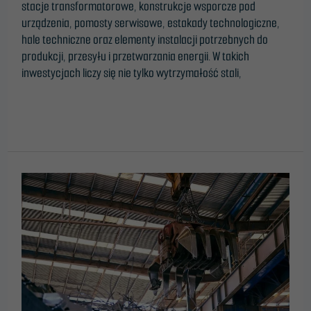
stacje transformatorowe, konstrukcje wsporcze pod
urządzenia, pomosty serwisowe, estakady technologiczne,
hale techniczne oraz elementy instalacji potrzebnych do
produkcji, przesyłu i przetwarzania energii. W takich
inwestycjach liczy się nie tylko wytrzymałość stali,
Read More »
The
application
of
steel
construction
in
waste
incinerator