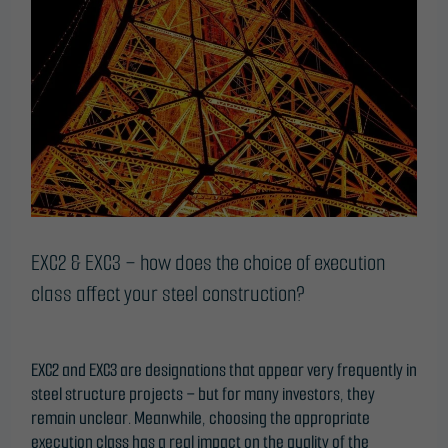
our website
EXC3
to perform
–
as well as
how
possible
does
during your
the
visit. If you
choice
refuse
of
these
execution
cookies,
class
some
affect
functionality
your
EXC2 & EXC3 – how does the choice of execution
will
steel
class affect your steel construction?
disappear
construction?
Leave a Comment
/
Blog
/
ONTime@
from the
website.
EXC2 and EXC3 are designations that appear very frequently in
steel structure projects – but for many investors, they
remain unclear. Meanwhile, choosing the appropriate
Marketing
execution class has a real impact on the quality of the
By sharing