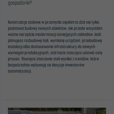
gospodarki?
Leave a Comment
/
Blog
/
ONTime@
Konstrukcje stalowe w przemyśle ciężkim to dziś nie tylko
podstawa budowy nowych obiektów, ale przede wszystkim
ważne narzędzie modernizacji istniejących zakładów. Jeśli
planujesz rozbudowę hali, wymianę urządzeń, przebudowę
instalacji albo dostosowanie infrastruktury do nowych
wymagań produkcyjnych, stal może znacząco ułatwić cały
proces. Rosnące znaczenie stali wynika z trendów, które
bezpośrednio wpływają na decyzje inwestorów:
automatyzacji,
Read More »
The