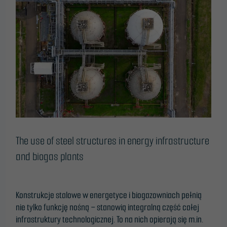
use
of
steel
structures
in
energy
infrastructure
and
biogas
plants
The use of steel structures in energy infrastructure
and biogas plants
Leave a Comment
/
Blog
/
ONTime@
Konstrukcje stalowe w energetyce i biogazowniach pełnią
nie tylko funkcję nośną – stanowią integralną część całej
infrastruktury technologicznej. To na nich opierają się m.in.