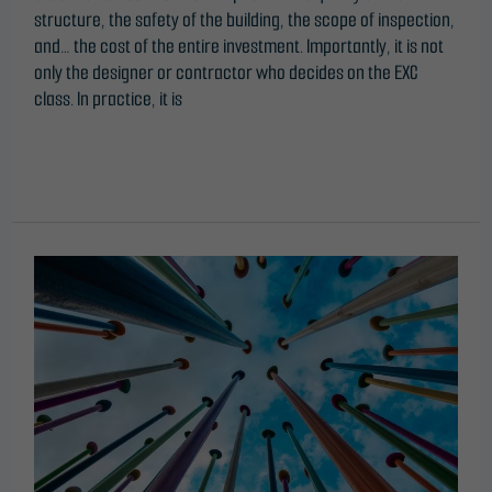
structure, the safety of the building, the scope of inspection,
your
and… the cost of the entire investment. Importantly, it is not
interests
only the designer or contractor who decides on the EXC
and
class. In practice, it is
behaviour as
you visit our
Read More »
site, you
increase the
chance of
seeing
personalised
Painting
content and
steel
offers.
structures
–
why
choose
professional
services?