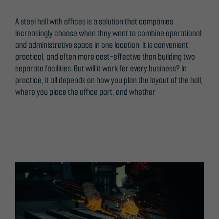
A steel hall with offices is a solution that companies
increasingly choose when they want to combine operational
and administrative space in one location. It is convenient,
practical, and often more cost-effective than building two
separate facilities. But will it work for every business? In
practice, it all depends on how you plan the layout of the hall,
where you place the office part, and whether
Read More »
Steel
structure
welding
–
why