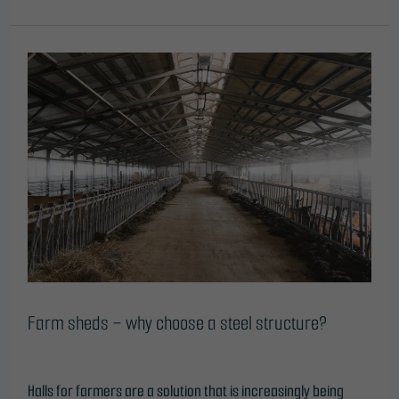
Farm
sheds
–
why
choose
a
steel
structure?
Farm sheds – why choose a steel structure?
Leave a Comment
/
Blog
/
@freelinE25
Halls for farmers are a solution that is increasingly being