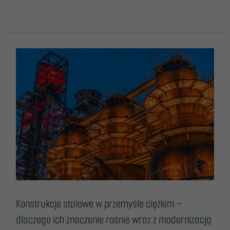
Read More »
Konstrukcje
stalowe
w
przemyśle
ciężkim
–
dlaczego
ich
znaczenie
rośnie
wraz
z
modernizacją
Konstrukcje stalowe w przemyśle ciężkim –
gospodarki?
dlaczego ich znaczenie rośnie wraz z modernizacją