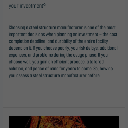
to function.
your investment?
Leave a Comment
/
Blog
/
ONTime@
Statistics
Choosing a steel structure manufacturer is one of the most
In order for
important decisions when planning an investment – the cost,
us to
completion deadline, and durability of the entire facility
improve the
depend on it. If you choose poorly, you risk delays, additional
website's
expenses, and problems during the usage phase. If you
functionality
choose well, you gain an efficient process, a tailored
and
solution, and peace of mind for years to come. So, how do
structure,
you assess a steel structure manufacturer before...
based on
how the
Read More »
website is
used.
Experience
EXC2
In order for
&