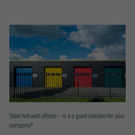
Steel
hall
with
offices
–
is
it
a
good
solution
for
your
company?
Steel hall with offices – is it a good solution for your
company?
Leave a Comment
/
Blog
/
ONTime@